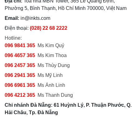
Địa chỉ:
Toà nhà MBN Tower, 365 Lê Quang Định,
Phường 5, Bình Thạnh, Hồ Chí Minh 700000, Việt Nam
Email:
in@inkts.com
Điện thoại:
(028) 22 68 2222
Hotline:
096 9841 365
Ms Kim Quý
096 4657 365
Ms Kim Thoa
096 2457 365
Ms Thùy Dung
096 2941 365
Ms Mỹ Linh
096 6961 365
Ms Ánh Linh
096 4212 365
Ms Thanh Dung
Chi nhánh Đà Nẵng: 61 Huỳnh Lý, P. Thuận Phước, Q.
Hải Châu, Tp. Đà Nẵng