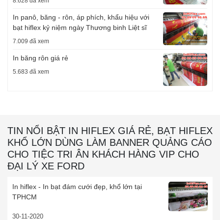
8.628 đã xem
In panô, băng - rôn, áp phích, khẩu hiệu với
bạt hiflex kỷ niệm ngày Thương binh Liệt sĩ
7.009 đã xem
In băng rôn giá rẻ
5.683 đã xem
TIN NỔI BẬT IN HIFLEX GIÁ RẺ, BẠT HIFLEX
KHỔ LỚN DÙNG LÀM BANNER QUẢNG CÁO
CHO TIỆC TRI ÂN KHÁCH HÀNG VIP CHO
ĐẠI LÝ XE FORD
In hiflex - In bạt đám cưới đẹp, khổ lớn tại
TPHCM
30-11-2020