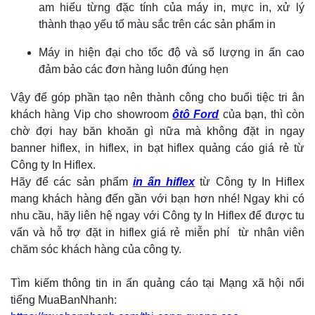
am hiểu từng đặc tính của máy in, mực in, xử lý
thành thạo yếu tố màu sắc trên các sản phẩm in
Máy in hiện đại cho tốc độ và số lượng in ấn cao
đảm bảo các đơn hàng luôn đúng hẹn
Vậy để góp phần tạo nên thành công cho buổi tiệc tri ân
khách hàng Vip cho showroom
ôtô Ford
của bạn, thì còn
chờ đợi hay băn khoăn gì nữa mà không đặt in ngay
banner hiflex, in hiflex, in bạt hiflex quảng cáo giá rẻ từ
Công ty In Hiflex.
Hãy để các sản phẩm
in ấn hiflex
từ Công ty In Hiflex
mang khách hàng đến gần với bạn hơn nhé! Ngay khi có
nhu cầu, hãy liên hệ ngay với Công ty In Hiflex để được tu
vấn và hỗ trợ đặt in hiflex giá rẻ miễn phí từ nhân viên
chăm sóc khách hàng của công ty.
Tìm kiếm thông tin in ấn quảng cáo tại Mạng xã hội nổi
tiếng MuaBanNhanh: