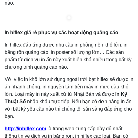
nào.
In hiflex giá rẻ phục vụ các hoạt động quảng cáo
In hiflex đáp ứng được nhu cầu in phông nền khổ lớn, in
băng rôn quảng cáo, in poster số lượng lớn… Các sản
phẩm từ dịch vụ in ấn này xuất hiện khá nhiều trong bất kỳ
chương trình quảng cáo nào.
Với việc in khổ lớn sử dụng ngoài trời bạt hiflex sẽ được in
ấn nhanh chóng, in nguyên tấm trên mày in mực dầu khổ
lớn. Loại máy in này xuất xứ từ Nhật Bản và được
In Kỹ
Thuật Số
nhập khẩu trực tiếp. Nếu bạn có đơn hàng in ấn
với bất kỳ yêu cầu nào thì chúng tôi sẵn sàng đáp ứng cho
bạn.
http://inhiflex.com
là trang web cung cấp đầy đủ nhất
thông tin về dịch vụ in băng rôn, in hiflex các loại. Bạn có