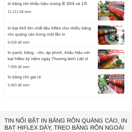
In băng rôn khẩu hiệu mừng lễ 30/4 và 1/5
11.212 đã xem
In bạt khổ lớn chất liệu hiflex cho nhiều băng
rôn quảng cáo trong một lần in
8.628 đã xem
In panô, băng - rôn, áp phích, khẩu hiệu với
bạt hiflex kỷ niệm ngày Thương binh Liệt sĩ
7.009 đã xem
In băng rôn giá rẻ
5.683 đã xem
TIN NỔI BẬT IN BĂNG RÔN QUẢNG CÁO, IN
BẠT HIFLEX DÀY, TREO BĂNG RÔN NGOÀI