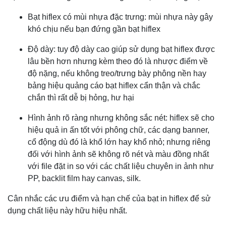
Bạt hiflex có mùi nhựa đặc trưng: mùi nhựa này gây
khó chịu nếu bạn đứng gần bạt hiflex
Độ dày: tuy độ dày cao giúp sử dụng bạt hiflex được
lâu bền hơn nhưng kèm theo đó là nhược điểm về
độ nặng, nếu không treo/trưng bày phông nền hay
bảng hiệu quảng cáo bạt hiflex cẩn thận và chắc
chắn thì rất dễ bị hỏng, hư hại
Hình ảnh rõ ràng nhưng không sắc nét: hiflex sẽ cho
hiệu quả in ấn tốt với phông chữ, các dạng banner,
cổ động dù đó là khổ lớn hay khổ nhỏ; nhưng riêng
đối với hình ảnh sẽ không rõ nét và màu đồng nhất
với file đặt in so với các chất liệu chuyên in ảnh như
PP, backlit film hay canvas, silk.
Cân nhắc các ưu điểm và hạn chế của bạt in hiflex để sử
dụng chất liệu này hữu hiệu nhất.