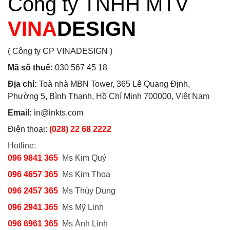
Công ty TNHH MTV
VINA
DESIGN
( Công ty CP VINADESIGN )
Mã số thuế:
030 567 45 18
Địa chỉ:
Toà nhà MBN Tower, 365 Lê Quang Định,
Phường 5, Bình Thạnh, Hồ Chí Minh 700000, Việt Nam
Email:
in@inkts.com
Điện thoại:
(028) 22 68 2222
Hotline:
096 9841 365
Ms Kim Quý
096 4657 365
Ms Kim Thoa
096 2457 365
Ms Thùy Dung
096 2941 365
Ms Mỹ Linh
096 6961 365
Ms Ánh Linh