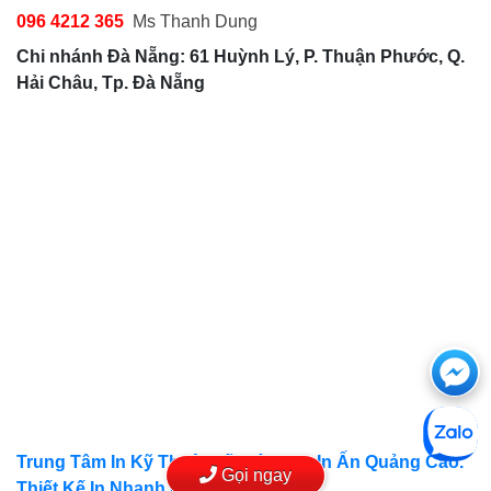
096 4212 365
Ms Thanh Dung
Chi nhánh Đà Nẵng: 61 Huỳnh Lý, P. Thuận Phước, Q.
Hải Châu, Tp. Đà Nẵng
Cha
Trung Tâm In Kỹ Thuật Số, Công Ty In Ấn Quảng Cáo.
Gọi ngay
Thiết Kế In Nhanh Giá Rẻ, INKTS