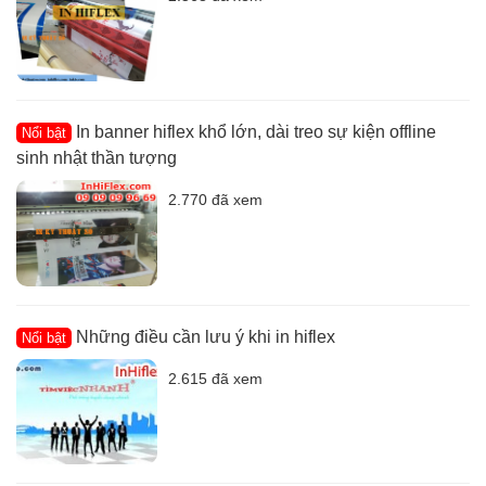
In banner hiflex khổ lớn, dài treo sự kiện offline
Nổi bật
sinh nhật thần tượng
2.770 đã xem
Những điều cần lưu ý khi in hiflex
Nổi bật
2.615 đã xem