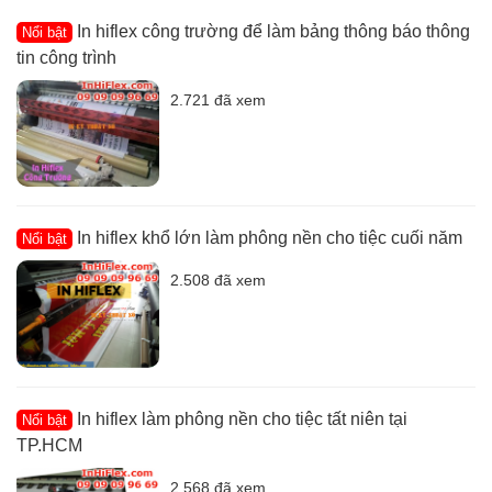
In hiflex công trường để làm bảng thông báo thông
Nổi bật
tin công trình
2.721 đã xem
In hiflex khổ lớn làm phông nền cho tiệc cuối năm
Nổi bật
2.508 đã xem
In hiflex làm phông nền cho tiệc tất niên tại
Nổi bật
TP.HCM
2.568 đã xem