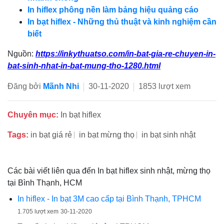
In hiflex phông nền làm bảng hiệu quảng cáo
In bạt hiflex - Những thủ thuật và kinh nghiệm cần
biết
Nguồn:
https://inkythuatso.com/in-bat-gia-re-chuyen-in-
bat-sinh-nhat-in-bat-mung-tho-1280.html
Đăng bởi
Mãnh Nhi
30-11-2020
1853 lượt xem
Chuyên mục:
In bạt hiflex
Tags:
in bạt giá rẻ
in bạt mừng thọ
in bạt sinh nhật
Các bài viết liên qua đến In bạt hiflex sinh nhật, mừng thọ
tại Bình Thạnh, HCM
In hiflex - In bạt 3M cao cấp tại Bình Thạnh, TPHCM
1.705 lượt xem
30-11-2020