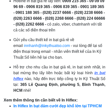
Hotline in bạt giá rẻ lấy liền:
0909 215 365 - 09 09 09
96 69 - 0906 819 365 - 0906 839 365 - 0901 189 365
- 0901 188 365 - (028) 2237 6666 - (028) 2238 6666 -
(028) 2263 6666 - (028) 2268 6666 - (028) 224 66666
- (028) 2262 6666 -
có zalo, viber, chatnhanh với tất
cả các số điện thoại trên
Gửi yêu cầu thiết kế in bạt giá rẻ về
email
innhanh@inkythuatso.com
- vui lòng để lại số
điện thoại trong email - nhân viên thiết kế của In Kỹ
Thuật Số liên hệ lại cho bạn.
Hỗ trợ cho nhu cầu in bạt giá rẻ, in bạt sinh nhật, in
bạt mừng thọ lấy liền hoặc bất kỳ loại hình
in bạt
hiflex
nào, hãy đến trực tiếp công ty In Kỹ Thuật Số
tại:
365 Lê Quang Định, phường 5, Bình Thạnh,
HCM
nhé!
Xem thêm thông tin cần biết về In Hiflex:
In Hiflex In bạt đám cưới đẹp khổ lớn tại TPHCM