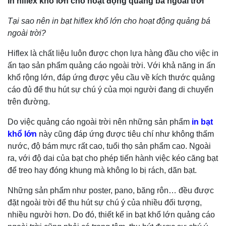
In hiflex khổ lớn cho hoạt động quảng bá ngoài trời
Tại sao nên in bạt hiflex khổ lớn cho hoạt động quảng bá
ngoài trời?
Hiflex là chất liệu luôn được chọn lựa hàng đầu cho việc in
ấn tạo sản phẩm quảng cáo ngoài trời. Với khả năng in ấn
khổ rộng lớn, đáp ứng được yêu cầu về kích thước quảng
cáo đủ để thu hút sự chú ý của mọi người đang di chuyển
trên đường.
Do việc quảng cáo ngoài trời nên những sản phẩm
in bạt
khổ lớn
này cũng đáp ứng được tiêu chí như không thấm
nước, độ bám mực rất cao, tuổi thọ sản phẩm cao. Ngoài
ra, với độ dai của bạt cho phép tiến hành việc kéo căng bạt
để treo hay đóng khung mà không lo bị rách, dãn bạt.
Những sản phẩm như poster, pano, băng rôn… đều được
đặt ngoài trời để thu hút sự chú ý của nhiều đối tượng,
nhiều người hơn. Do đó, thiết kế in bạt khổ lớn quảng cáo