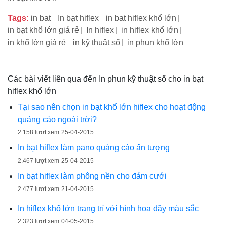
Tags:
in bat
In bạt hiflex
in bat hiflex khổ lớn
in bạt khổ lớn giá rẻ
In hiflex
in hiflex khổ lớn
in khổ lớn giá rẻ
in kỹ thuật số
in phun khổ lớn
Các bài viết liên qua đến In phun kỹ thuật số cho in bạt
hiflex khổ lớn
Tại sao nên chọn in bạt khổ lớn hiflex cho hoạt động
quảng cáo ngoài trời?
2.158 lượt xem
25-04-2015
In bạt hiflex làm pano quảng cáo ấn tượng
2.467 lượt xem
25-04-2015
In bạt hiflex làm phông nền cho đám cưới
2.477 lượt xem
21-04-2015
In hiflex khổ lớn trang trí với hình họa đầy màu sắc
2.323 lượt xem
04-05-2015