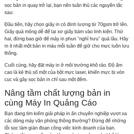
sọc bản in quay trở lại, bạn nên tuân thủ các nguyên tắc
sau:
Đầu tiên, hãy chọn giấy in có định lượng từ 70gsm trở lên.
Giấy quá mỏng dễ để lại xơ giấy bám vào linh kiện. Thứ
hai, đừng bao giờ để máy in phun "nghỉ hưu" quá lâu. Hãy
in ít nhất một bản in màu mỗi tuần để giữ cho mực luôn lưu
thông.
Cuối cùng, hãy đặt máy in ở môi trường khô ráo. Độ ẩm
cao là kẻ thù số một của bột mực laser, khiến mực bị vón
cục và gây sọc bản in chỉ sau một đêm.
Nâng tầm chất lượng bản in
cùng Máy In Quảng Cáo
Bạn đang tìm kiếm giải pháp in ấn chuyên nghiệp vượt xa
các dòng máy văn phòng thông thường? Đừng để những
lỗi sọc làm gián đoạn công việc kinh doanh của bạn.