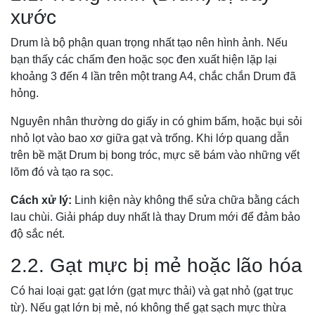
xước
Drum là bộ phận quan trọng nhất tạo nên hình ảnh. Nếu
bạn thấy các chấm đen hoặc sọc đen xuất hiện lặp lại
khoảng 3 đến 4 lần trên một trang A4, chắc chắn Drum đã
hỏng.
Nguyên nhân thường do giấy in có ghim bấm, hoặc bụi sỏi
nhỏ lọt vào bao xơ giữa gạt và trống. Khi lớp quang dẫn
trên bề mặt Drum bị bong tróc, mực sẽ bám vào những vết
lõm đó và tạo ra sọc.
Cách xử lý:
Linh kiện này không thể sửa chữa bằng cách
lau chùi. Giải pháp duy nhất là thay Drum mới để đảm bảo
độ sắc nét.
2.2. Gạt mực bị mẻ hoặc lão hóa
Có hai loại gạt: gạt lớn (gạt mực thải) và gạt nhỏ (gạt trục
từ). Nếu gạt lớn bị mẻ, nó không thể gạt sạch mực thừa