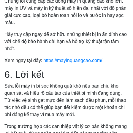
Chúng tôi cung cấp các dòng máy in quảng cáo khổ lớn,
máy in UV và máy in kỹ thuật số hiện đại nhất với độ phân
giải cực cao, loại bỏ hoàn toàn nỗi lo về bước in hay sọc
màu.
Hãy truy cập ngay để sở hữu những thiết bị in ấn đỉnh cao
với chế độ bảo hành dài hạn và hỗ trợ kỹ thuật tận tâm
nhất.
Xem ngay tại đây:
https://mayinquangcao.com/
6. Lời kết
Sửa lỗi máy in bị sọc không quá khó nếu bạn chịu khó
quan sát và hiểu rõ cấu tạo của thiết bị mình đang dùng.
Từ việc vệ sinh gạt mực đến làm sạch đầu phun, mỗi thao
tác nhỏ đều có thể giúp bạn tiết kiệm được một khoản chi
phí đáng kể thay vì mua máy mới.
Trong trường hợp các can thiệp vật lý cơ bản không mang