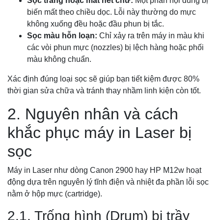
Sọc trắng hoặc mất nét chữ:
Một phần nội dung bị
biến mất theo chiều dọc. Lỗi này thường do mực
không xuống đều hoặc đầu phun bị tắc.
Sọc màu hỗn loạn:
Chỉ xảy ra trên máy in màu khi
các vòi phun mực (nozzles) bị lệch hàng hoặc phối
màu không chuẩn.
Xác định đúng loại sọc sẽ giúp bạn tiết kiệm được 80%
thời gian sửa chữa và tránh thay nhầm linh kiện còn tốt.
2. Nguyên nhân và cách
khắc phục máy in Laser bị
sọc
Máy in Laser như dòng Canon 2900 hay HP M12w hoạt
động dựa trên nguyên lý tĩnh điện và nhiệt đa phần lỗi sọc
nằm ở hộp mực (cartridge).
2.1. Trống hình (Drum) bị trầy