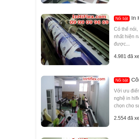
In 
Nổi bật
Có thể nói
nhất hiện n
được...
4.981 đã x
Côn
Nổi bật
Với ưu điểm
nghệ in hif
chọn cho sự
2.554 đã x