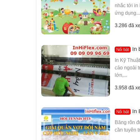
nhắc tới in 
ứng dụng...
3.286 đã x
In 
Nổi bật
In Kỹ Thuật
cáo ngoài t
lớn,...
3.958 đã x
In 
Nổi bật
Băng rôn đ
cần tuyên t