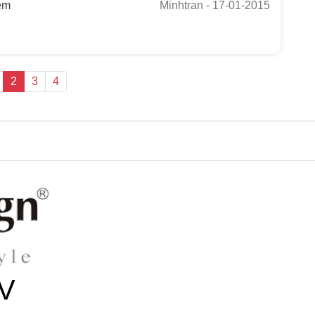
em
Minhtran
- 17-01-2015
2
3
4
V