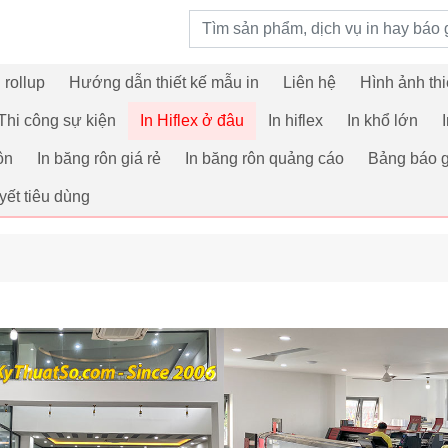
Từ khoá tìm kiếm
 rollup
Hướng dẫn thiết kế mẫu in
Liên hệ
Hình ảnh thi
Thi công sự kiện
In Hiflex ở đâu
In hiflex
In khổ lớn
ôn
In băng rôn giá rẻ
In băng rôn quảng cáo
Bảng báo g
yết tiêu dùng