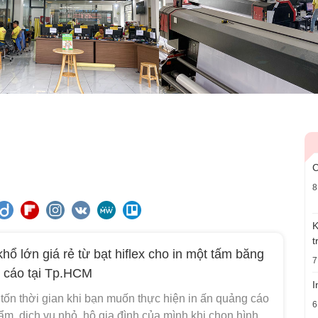
C
8
K
t
khổ lớn giá rẻ từ bạt hiflex cho in một tấm băng
7
 cáo tại Tp.HCM
I
tốn thời gian khi bạn muốn thực hiện in ấn quảng cáo
6
m, dịch vụ nhỏ, hộ gia đình của mình khi chọn hình