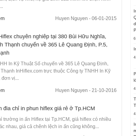
..
I
Q
em
Huyen Nguyen
- 06-01-2015
d
P
Hiflex chuyên nghiêp tại 380 Bùi Hữu Nghĩa,
6
nh Thạnh chuyển về 365 Lê Quang Định, P.5,
I
hạnh
4
HH In Kỹ Thuật Số chuyển về 365 Lê Quang Định,
h Thạnh InHiflex.com trực thuộc Công ty TNHH In Kỹ
P
 đơn vị...
l
4
em
Huyen Nguyen
- 21-10-2016
T
 đia chỉ in phun hiflex giá rẻ ở Tp.HCM
4
hì trường in ấn Hiflex tại Tp.HCM, giá hiflex có nhiều
I
c nhau, giá cả chênh lệch in ấn cũng không...
m