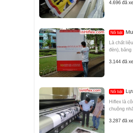
4.696 đã x
Muố
Nổi bật
Là chất liệ
đèn), bảng 
3.144 đã x
Lựa
Nổi bật
Hiflex là c
chuộng nhất
3.287 đã x