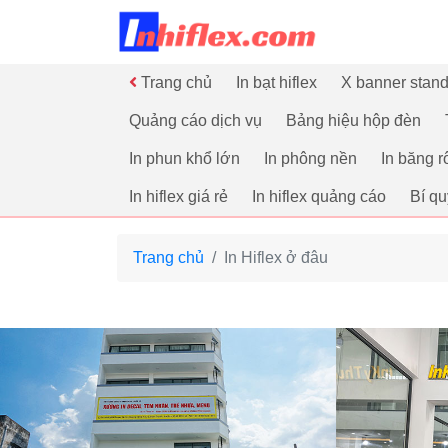
inhiflex.com
Trang chủ
In bạt hiflex
X banner stand
Quảng cáo dịch vụ
Bảng hiệu hộp đèn
In phun khổ lớn
In phông nền
In băng r
In hiflex giá rẻ
In hiflex quảng cáo
Bí qu
Trang chủ
In Hiflex ở đâu