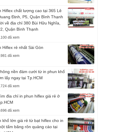
n Hiflex chất lượng cao tại 365 Lê
uang Định, P5, Quận Bình Thạnh
ời về địa chỉ 380 Bùi Hữu Nghĩa,
2, Quận Bình Thạnh
.100 đã xem
n Hiflex rẻ nhất Sài Gòn
.981 đã xem
hông nền đám cưới từ in phun khổ
ớn lấy ngay tại Tp.HCM
.724 đã xem
ìm đia chỉ in phun hiflex giá rẻ ở
Tp.HCM
.696 đã xem
n khổ lớn giá rẻ từ bạt hiflex cho in
ột tấm băng rôn quảng cáo tại