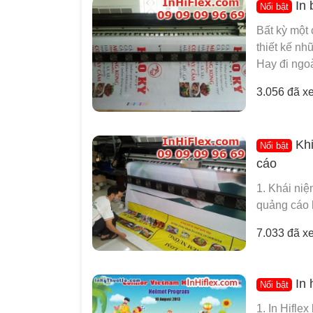
In 
Nổi bật
Bất kỳ một 
thiết kế nh
Hay đi ngo
3.056 đã x
Khi
Nổi bật
cáo
1. Khái ni
quảng cáo 
7.033 đã x
In 
Nổi bật
1. In Hifle