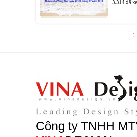
3.314 đã x
1
Công ty TNHH MT