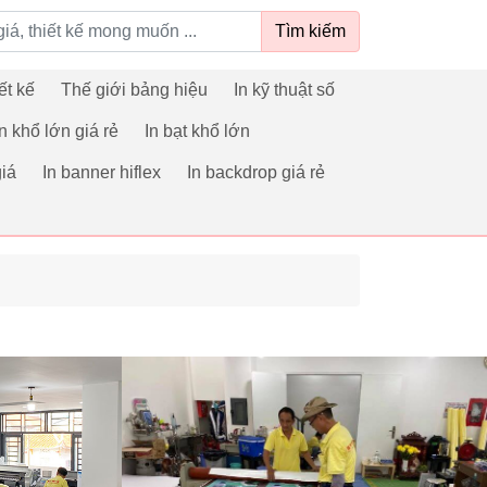
Tìm kiếm
ết kế
Thế giới bảng hiệu
In kỹ thuật số
In khổ lớn giá rẻ
In bạt khổ lớn
iá
In banner hiflex
In backdrop giá rẻ