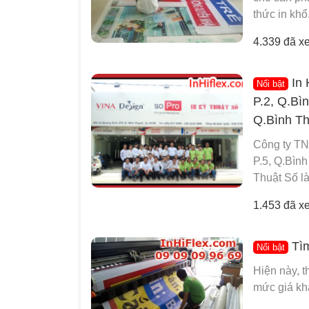
thức in khổ.
4.339 đã x
In 
Nổi bật
P.2, Q.Bì
Q.Bình T
Công ty TN
P.5, Q.Bìn
Thuật Số là
1.453 đã x
Tìm
Nổi bật
Hiện này, t
mức giá khá