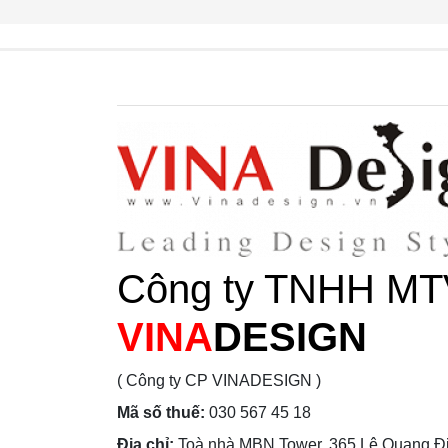
Công ty TNHH MT
VINA
DESIGN
( Công ty CP VINADESIGN )
Mã số thuế:
030 567 45 18
Địa chỉ:
Toà nhà MBN Tower, 365 Lê Quang Đị