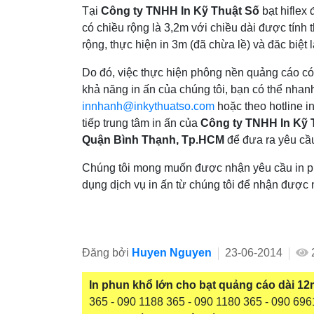
Tại
Công ty TNHH In Kỹ Thuật Số
bạt hiflex
có chiều rộng là 3,2m với chiều dài được tính t
rộng, thực hiện in 3m (đã chừa lề) và đăc biệt 
Do đó, việc thực hiện phông nền quảng cáo c
khả năng in ấn của chúng tôi, bạn có thể nhan
innhanh@inkythuatso.com
hoặc theo hotline i
tiếp trung tâm in ấn của
Công ty TNHH In Kỹ 
Quận Bình Thạnh, Tp.HCM
để đưa ra yêu cầ
Chúng tôi mong muốn được nhận yêu cầu in p
dụng dịch vụ in ấn từ chúng tôi để nhận được 
Đăng bởi
Huyen Nguyen
23-06-2014
In phun khổ lớn cho bạt quảng cáo dài 12m
365 - 090 1188 365 - 090 1180 365 - 090 696