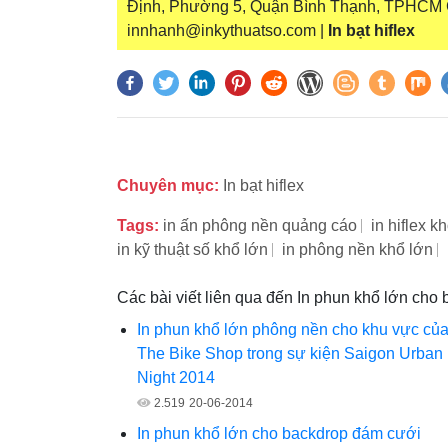
Định, Phường 5, Quận Bình Thạnh, TPHCM Gử
innhanh@inkythuatso.com |
In bạt hiflex
Chuyên mục:
In bạt hiflex
Tags:
in ấn phông nền quảng cáo
in hiflex k
in kỹ thuật số khổ lớn
in phông nền khổ lớn
Các bài viết liên qua đến In phun khổ lớn cho 
In phun khổ lớn phông nền cho khu vực củ
The Bike Shop trong sự kiện Saigon Urban
Night 2014
2.519
20-06-2014
In phun khổ lớn cho backdrop đám cưới