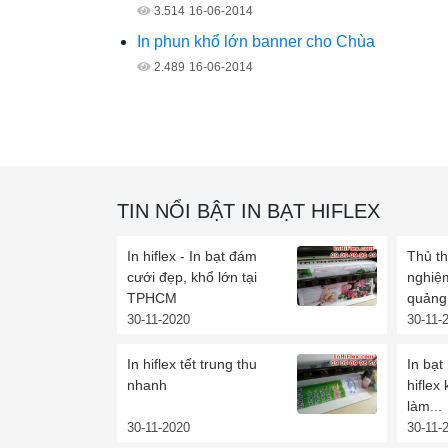
3.514
16-06-2014
In phun khổ lớn banner cho Chùa
2.489
16-06-2014
TIN NỔI BẬT IN BẠT HIFLEX
In hiflex - In bạt đám
Thủ th
cưới đẹp, khổ lớn tại
nghiệm
TPHCM
quảng
30-11-2020
30-11-
In hiflex tết trung thu
In bạt 
nhanh
hiflex
làm...
30-11-2020
30-11-