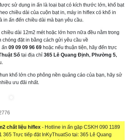
 được sử dụng in ấn là loại bạt có kích thước lớn, khổ bạt
heo chiều dài của cuộn bạt in, máy in hiflex có khổ in
là in ấn đến chiều dài mà bạn yêu cầu.
ó chiều dài 12m2 mét hoặc lớn hơn nữa đều nằm trong
h chóng đặt in bằng cách gửi yêu cầu về
n ấn
09 09 09 96 69
hoặc nếu thuận tiện, hãy đến trực
Thuật Số
tại địa chỉ
365 Lê Quang Định, Phường 5,
u.
hun khổ lớn cho phông nền quảng cáo của bạn, hãy sử
nhiều ưu đãi nhất.
2776
2 chất liệu hiflex
- Hotline in ấn gặp CSKH 090 1189
1 365 Trực tiếp đặt InKyThuatSo tại: 365 Lê Quang