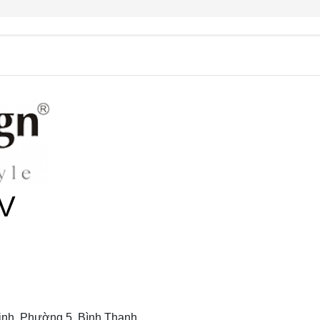
V
nh, Phường 5, Bình Thạnh,